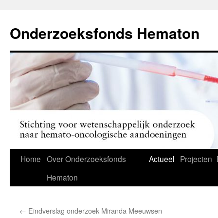
Ga
naar
Onderzoeksfonds Hematon
de
inhoud
Home
Over Onderzoeksfonds
Actueel
Projecten
Hematon
←
Eindverslag onderzoek Miranda Meeuwsen