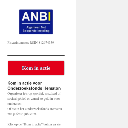
Fiscaalnummer: RSIN 812674339
Kom in actie
Kom in actie voor
Onderzoeksfonds Hematon
Organiseer iets op sportief, muzikaal of
sociaal gebied en zamel zo geld in voor
onderzoek.
Of steun het Onderzoeksfonds Hematon
met je feest, jubileum.
Klik op de “Kom in actie” button en zie