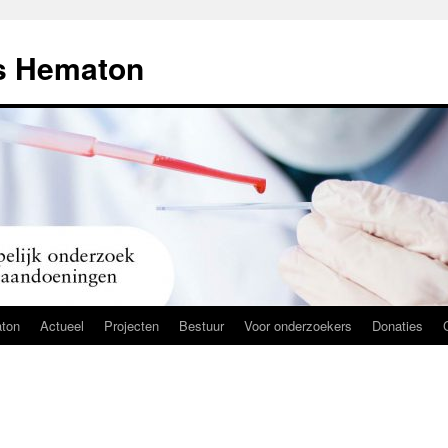
s Hematon
ton
Actueel
Projecten
Bestuur
Voor onderzoekers
Donaties