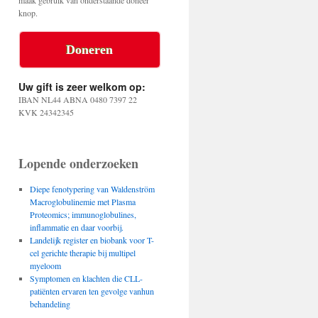
maak gebruik van onderstaande doneer
knop.
Doneren
Uw gift is zeer welkom op:
IBAN NL44 ABNA 0480 7397 22
KVK 24342345
Lopende onderzoeken
Diepe fenotypering van Waldenström
Macroglobulinemie met Plasma
Proteomics; immunoglobulines,
inflammatie en daar voorbij.
Landelijk register en biobank voor T-
cel gerichte therapie bij multipel
myeloom
Symptomen en klachten die CLL-
patiënten ervaren ten gevolge vanhun
behandeling