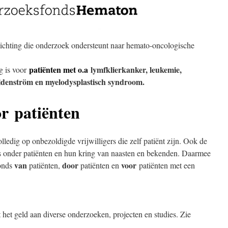
ichting die onderzoek ondersteunt naar hemato-oncologische
patiënten met o.a
lymfklierkanker, leukemie,
g is voor
ldenström en myelodysplastisch syndroom.
or
patiënten
edig op onbezoldigde vrijwilligers die zelf patiënt zijn. Ook de
ts onder patiënten en hun kring van naasten en bekenden. Daarmee
van
door
voor
onds
patiënten,
patiënten en
patiënten met een
et geld aan diverse onderzoeken, projecten en studies. Zie