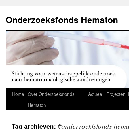
Ga
naar
Onderzoeksfonds Hematon
de
inhoud
Home
Over Onderzoeksfonds
Actueel
Projecten
Hematon
#onderzoekfsfonds hem
Tag archieven: