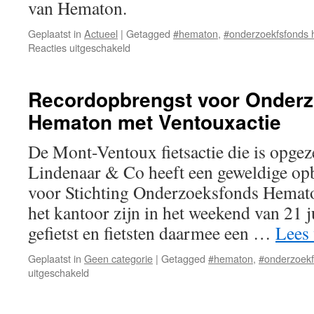
van Hematon.
Geplaatst in
Actueel
|
Getagged
#hematon
,
#onderzoekfsfonds
voor
Reacties uitgeschakeld
Luuk
loopt
de
Recordopbrengst voor Onder
marathon
Hematon met Ventouxactie
en
haalt
€
De Mont-Ventoux fietsactie die is opgez
1700
Lindenaar & Co heeft een geweldige op
op.
voor Stichting Onderzoeksfonds Hemat
het kantoor zijn in het weekend van 21 
gefietst en fietsten daarmee een …
Lees
Geplaatst in
Geen categorie
|
Getagged
#hematon
,
#onderzoek
voor
uitgeschakeld
Recordopbrengst
voor
Onderzoeksfonds