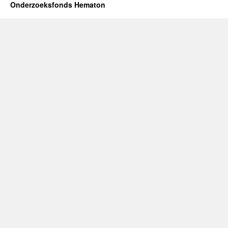
cheque
Onderzoeksfonds Hematon
voor
onderzoek
myeloom