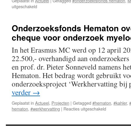
Geplaatst in
Actueel
|
Getagged
#onderzoekfsfonds hematon
,
M
voor
uitgeschakeld
Marathon
voor
Multipel
Onderzoeksfonds Hematon ov
Myeloom
cheque voor onderzoek myel
brengt
€
1715
In het Erasmus MC werd op 12 april 20
op
22.500,- overhandigd aan onderzoekers 
en prof. dr. Pieter Sonneveld namens h
Hematon. Het bedrag wordt gebruikt vo
onderzoeksproject ‘Werkhervatting bij
verder
→
Geplaatst in
Actueel
,
Projecten
|
Getagged
#hematon
,
#kahler
,
voor
hematon
,
#werkhervatting
|
Reacties uitgeschakeld
Onderzoeksf
Hematon
overhandigt