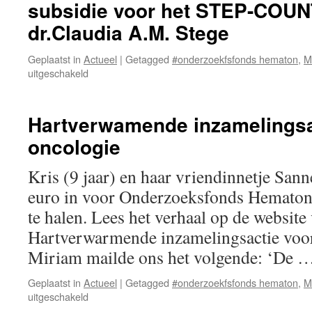
subsidie voor het STEP-COUN
Hematon
dr.Claudia A.M. Stege
met
Ventouxactie
Geplaatst in
Actueel
|
Getagged
#onderzoekfsfonds hematon
,
M
voor
uitgeschakeld
subsidie
voor
het
Hartverwamende inzamelingsa
STEP-
oncologie
COUNT
onderzoek
van
Kris (9 jaar) en haar vriendinnetje San
dr.Claudia
euro in voor Onderzoeksfonds Hematon 
A.M.
Stege
te halen. Lees het verhaal op de websit
Hartverwarmende inzamelingsactie voo
Miriam mailde ons het volgende: ‘De 
Geplaatst in
Actueel
|
Getagged
#onderzoekfsfonds hematon
,
M
voor
uitgeschakeld
Hartverwamende