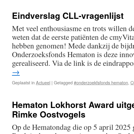
inzamelingsactie
voor
Eindverslag CLL-vragenlijst
oncologie
Met veel enthousiasme en trots willen d
weten dat de eerste patiënten de cmyVi
hebben genomen! Mede dankzij de bijdr
Onderzoeksfonds Hematon is deze innov
gerealiseerd. Via de link is de eindrap
→
Geplaatst in
Actueel
|
Getagged
#onderzoekfsfonds hematon
,
C
Hematon Lokhorst Award uitger
Rimke Oostvogels
Op de Hematondag die op 5 april 2025