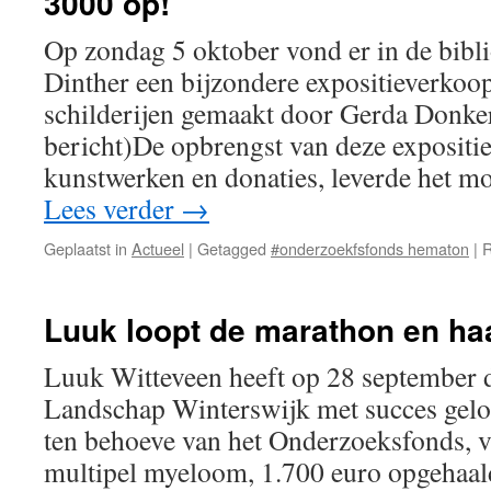
3000 op!
hemato-
oncologische
Op zondag 5 oktober vond er in de bibl
aandoeningen
Dinther een bijzondere expositieverkoop
schilderijen gemaakt door Gerda Donker
bericht)De opbrengst van deze expositi
kunstwerken en donaties, leverde het 
Lees verder
→
Geplaatst in
Actueel
|
Getagged
#onderzoekfsfonds hematon
|
R
Luuk loopt de marathon en haa
Luuk Witteveen heeft op 28 september 
Landschap Winterswijk met succes gelop
ten behoeve van het Onderzoeksfonds, 
multipel myeloom, 1.700 euro opgehaald