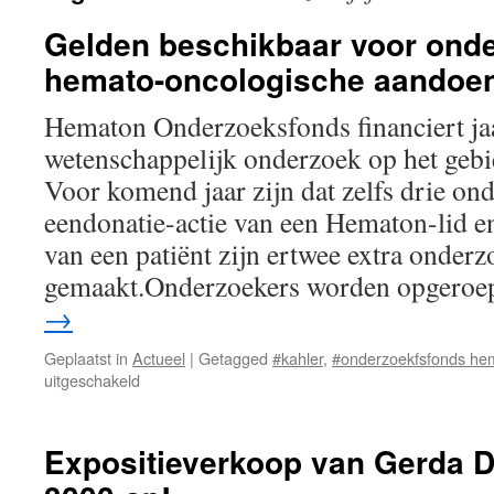
Gelden beschikbaar voor ond
hemato-oncologische aandoe
Hematon Onderzoeksfonds financiert jaa
wetenschappelijk onderzoek op het geb
Voor komend jaar zijn dat zelfs drie on
eendonatie-actie van een Hematon-lid en
van een patiënt zijn ertwee extra onder
gemaakt.Onderzoekers worden opgero
→
Geplaatst in
Actueel
|
Getagged
#kahler
,
#onderzoekfsfonds he
voor
uitgeschakeld
Gelden
beschikbaar
voor
Expositieverkoop van Gerda D
onderzoek
naar