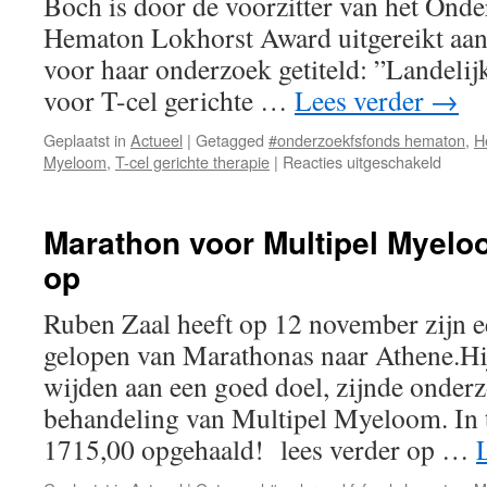
Boch is door de voorzitter van het Ond
Hematon Lokhorst Award uitgereikt aan
voor haar onderzoek getiteld: ”Landelij
voor T-cel gerichte …
Lees verder
→
Geplaatst in
Actueel
|
Getagged
#onderzoekfsfonds hematon
,
H
voor
Myeloom
,
T-cel gerichte therapie
|
Reacties uitgeschakeld
Hemat
Lokhor
Award
Marathon voor Multipel Myelo
uitgere
op
aan
dr.
Rimke
Ruben Zaal heeft op 12 november zijn e
Oostvo
gelopen van Marathonas naar Athene.Hij
wijden aan een goed doel, zijnde onder
behandeling van Multipel Myeloom. In to
1715,00 opgehaald! lees verder op …