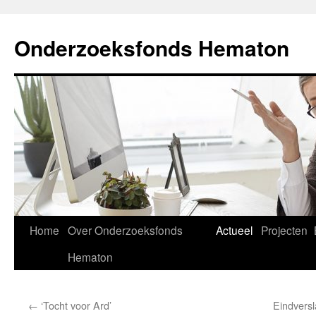
Ga
naar
Onderzoeksfonds Hematon
de
inhoud
Home
Over Onderzoeksfonds
Actueel
Projecten
Hematon
←
‘Tocht voor Ard’
Eindvers