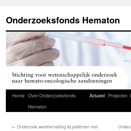
Ga
naar
Onderzoeksfonds Hematon
de
inhoud
Home
Over Onderzoeksfonds
Actueel
Projecten
Hematon
←
Onderzoek werkhervatting bij patiënten met
Onderz