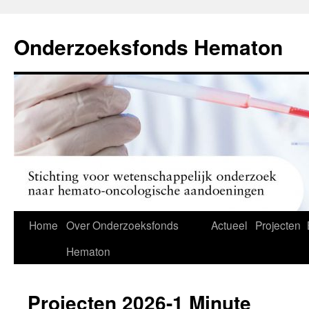
Ga
naar
Onderzoeksfonds Hematon
de
inhoud
Home
Over Onderzoeksfonds
Actueel
Projecten
Hematon
Projecten 2026-1 Minute