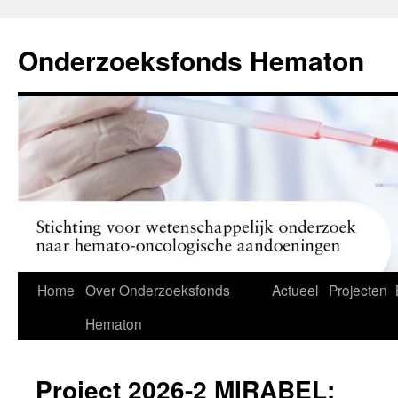
Ga
naar
Onderzoeksfonds Hematon
de
inhoud
Home
Over Onderzoeksfonds
Actueel
Projecten
Hematon
Project 2026-2 MIRABEL: