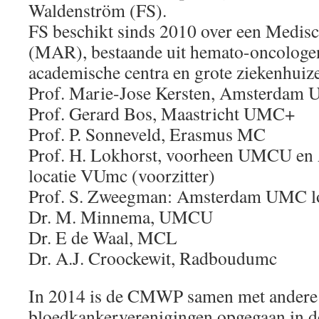
Waldenström (FS).
FS beschikt sinds 2010 over een Medis
(MAR), bestaande uit hemato-oncologen
academische centra en grote ziekenhuiz
Prof. Marie-Jose Kersten, Amsterdam
Prof. Gerard Bos, Maastricht UMC+
Prof. P. Sonneveld, Erasmus MC
Prof. H. Lokhorst, voorheen UMCU 
locatie VUmc (voorzitter)
Prof. S. Zweegman: Amsterdam UMC l
Dr. M. Minnema, UMCU
Dr. E de Waal, MCL
Dr. A.J. Croockewit, Radboudumc
In 2014 is de CMWP samen met andere
bloedkankerverenigingen opgegaan in d