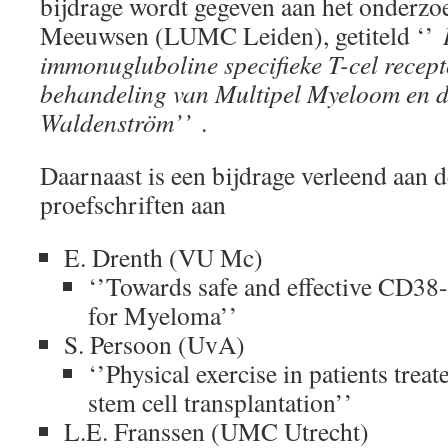
bijdrage wordt gegeven aan het onderzo
Meeuwsen (LUMC Leiden), getiteld ‘’
immonugluboline specifieke T-cel recep
behandeling van Multipel Myeloom en de
Waldenström’’
.
Daarnaast is een bijdrage verleend aan 
proefschriften aan
E. Drenth (VU Mc)
‘’Towards safe and effective CD38
for Myeloma’’
S. Persoon (UvA)
‘’Physical exercise in patients trea
stem cell transplantation’’
L.E. Franssen (UMC Utrecht)