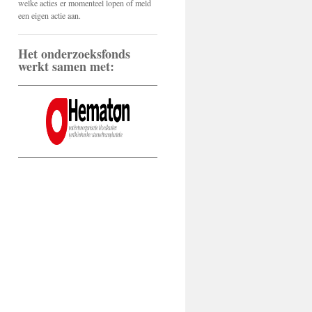
welke acties er momenteel lopen of meld
een eigen actie aan.
Het onderzoeksfonds
werkt samen met: