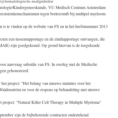
ij hematologische maligniteiten
ologie/Kindergeneeskunde, VU Medisch Centrum Amsterdam
n resistentiemechanismen tegen bortezomib bij multipel myeloom.
n is te vinden op de website van FS en in het herfstnummer 2013
ecten een tussenrapportage en de eindrapportage ontvangen, die
e MAR) zijn goedgekeurd. Op grond hiervan is de toegekende
 voor aanvraag subsidie van FS. In overleg met de Medische
agen gehonoreerd:
het project: “Het belang van nieuwe mutaties voor het
 Waldenström en voor de respons op behandeling met nieuwe
 project: “Natural Killer Cell Therapy in Multiple Myeloma”
eptember zijn de bijbehorende contracten ondertekend.