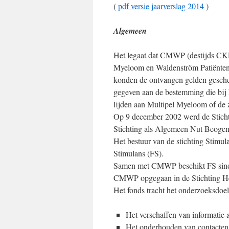
(
pdf versie jaarverslag 2014
)
Algemeen
Het legaat dat CMWP (destijds CKP
Myeloom en Waldenström Patiënten 
konden de ontvangen gelden gesche
gegeven aan de bestemming die bij 
lijden aan Multipel Myeloom of de 
Op 9 december 2002 werd de Stichti
Stichting als Algemeen Nut Beogen
Het bestuur van de stichting Stimul
Stimulans (FS).
Samen met CMWP beschikt FS sinds
CMWP opgegaan in de Stichting H
Het fonds tracht het onderzoeksdoel
Het verschaffen van informatie 
Het onderhouden van contacten m