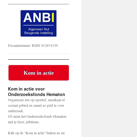
Fiscaalnummer: RSIN 812674339
Kom in actie
Kom in actie voor
Onderzoeksfonds Hematon
Organiseer iets op sportief, muzikaal of
sociaal gebied en zamel zo geld in voor
onderzoek.
Of steun het Onderzoeksfonds Hematon
met je feest, jubileum.
Klik op de “Kom in actie” button en zie