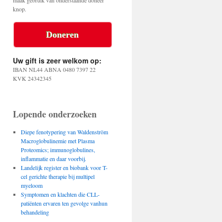
maak gebruik van onderstaande doneer
knop.
Doneren
Uw gift is zeer welkom op:
IBAN NL44 ABNA 0480 7397 22
KVK 24342345
Lopende onderzoeken
Diepe fenotypering van Waldenström
Macroglobulinemie met Plasma
Proteomics; immunoglobulines,
inflammatie en daar voorbij.
Landelijk register en biobank voor T-
cel gerichte therapie bij multipel
myeloom
Symptomen en klachten die CLL-
patiënten ervaren ten gevolge vanhun
behandeling