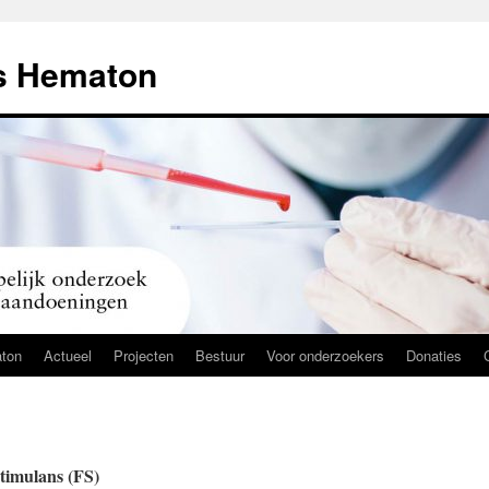
s Hematon
ton
Actueel
Projecten
Bestuur
Voor onderzoekers
Donaties
timulans (FS)