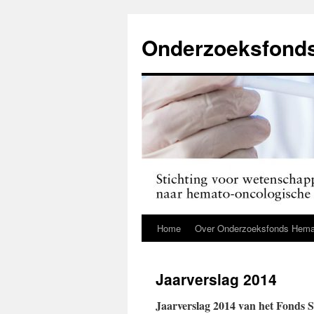
Ga
naar
Onderzoeksfond
de
inhoud
Home
Over Onderzoeksfonds Hema
Jaarverslag 2014
Jaarverslag 2014 van het Fonds S