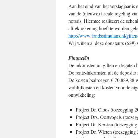
Aan het eind van het verslagjaar is
van de (nieuwe) fiscale regeling va
notaris. Hiermee realiseert de schen
aftrek rekening hoeft te worden geh
http://www.fondsstimulans.nl/giften
Wij willen al deze donateurs (62#)
Financiën
De inkomsten uit giften en legaten
De rente-inkomsten uit de deposito
De kosten bedroegen € 70.889,88 wa
verblijfkosten en kosten voor de ei
ontwikkeling:
Project Dr. Cloos (toezegging 
Project Drs. Oostvogels (toeze
Project Dr. Kersten (toezegging
Project Dr. Wieten (toezegging