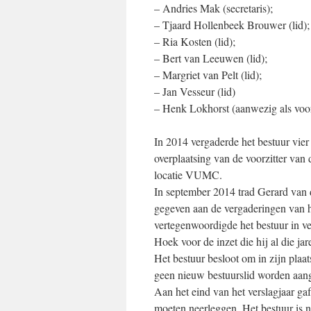
– Andries Mak (secretaris);
– Tjaard Hollenbeek Brouwer (lid);
– Ria Kosten (lid);
– Bert van Leeuwen (lid);
– Margriet van Pelt (lid);
– Jan Vesseur (lid)
– Henk Lokhorst (aanwezig als voo
In 2014 vergaderde het bestuur vier
overplaatsing van de voorzitter v
locatie VUMC.
In september 2014 trad Gerard van de
gegeven aan de vergaderingen van het
vertegenwoordigde het bestuur in ve
Hoek voor de inzet die hij al die ja
Het bestuur besloot om in zijn plaat
geen nieuw bestuurslid worden aan
Aan het eind van het verslagjaar ga
moeten neerleggen. Het bestuur is 