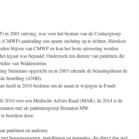
) in 2001 ontving, was voor het bestuur van de Contactgroep
(CMWP) aanleiding een aparte stichting op te richten. Hierdoor
iden blijven van CMWP en kon het beste uitvoering worden
het legaat was bepaald: Onderzoek ten dienste van patiënten die
ziekte van Waldenström.
ng Stimulans opgericht en in 2003 erkende de belastingdienst de
de Instelling (ANBI).
ans heeft in 2010 besloten om de naam te wijzigen in Fonds
 2010 over een Medische Advies Raad (MAR). In 2014 is de
ematon met als patiëntengroep Hematon MW.
 te bereiken door:
aan patiënten en anderen;
et beroepsgroepen, instellingen en instanties, die direct dan wel